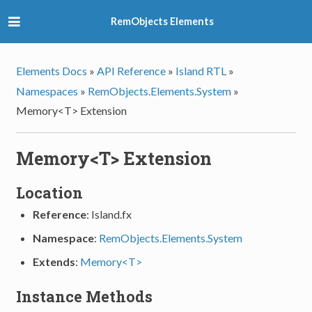
RemObjects Elements
Elements Docs
»
API Reference
»
Island RTL
»
Namespaces
»
RemObjects.Elements.System
»
Memory<T> Extension
Memory<T> Extension
Location
Reference
: Island.fx
Namespace
:
RemObjects.Elements.System
Extends
:
Memory<T>
Instance Methods